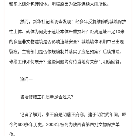
和东北侧外包砖砌体。坍塌原因为近期连续大雨所致。
然而，新华社记者调查发现：经多年反复维修的城墙保护
性土体、砖体为何先于遗址本体严重损坏？距离遗址不足10米
的多座非文物建筑是否影响遗址安全？城墙墙体汛期中已出现
裂痕，主管部门是否依规编制并落实了应急预案？后续排险、
修缮工作如何展开？这些问题均有待当地有关部门明确回答。
追问一
城墙修缮工程质量是否过关？
记者了解到，秦王府是明藩王府邸，建于明洪武年间，距
今约600多年历史，2003年被列为陕西省第四批文物保护单
位。