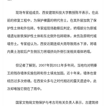
现场专家组成员、西安建筑科技大学教授陈平表示，在此
前的修复工程中，为保护裸露的明代夯土，在其外层加筑了保
护性土体和外包砖。专家组现场勘察后判定，坍塌部分为原城
墙遗址新筑保护性土体和东北侧外包砖砌体，未伤及原明代城
墙夯土。专家组认为，西安近期连续大雨导致雨水下渗，将墙
内黄土泡软后产生侧压力将墙挤向外侧引发相关墙体坍塌。
但记者了解到，2007年到2011年多年间，当地均对明秦
王府残存墙体实施包砖和夯土填充加固。近十年来，墙体也曾
经历过多次修缮。在西安众多与之时代相近的露天遗迹中，此
次却唯独它倒在了雨中。
国家文物局文物保护与考古司有关负责人表示，古建筑修