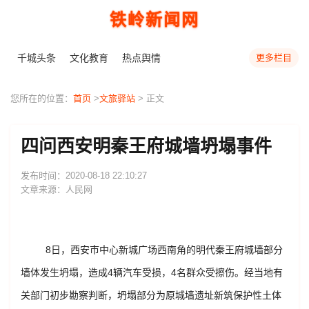
铁岭新闻网
千城头条
文化教育
热点舆情
更多栏目
您所在的位置：
首页
>
文旅驿站
> 正文
四问西安明秦王府城墙坍塌事件
发布时间：2020-08-18 22:10:27
文章来源：人民网
8日，西安市中心新城广场西南角的明代秦王府城墙部分
墙体发生坍塌，造成4辆汽车受损，4名群众受擦伤。经当地有
关部门初步勘察判断，坍塌部分为原城墙遗址新筑保护性土体