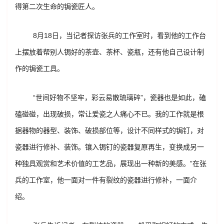
得第二次生命的锔瓷匠人。
8月18日，当记者探访张兵的工作室时，看到他的工作台
上摆放着帮别人锔好的茶壶、茶杯、瓷瓶，还有他自己设计制
作的锔瓷工具。
“世间好物不坚牢，彩云易散琉璃碎”，瓷器也是如此，磕
磕碰碰，出现破损，常让爱瓷之人痛心不已。我的工作就是根
据器物的器型、装饰、破损部位等，设计不同样式的锔钉，对
瓷器进行修补、装饰。镶入锔钉的瓷器复原再生，变换成另一
种独具观赏和艺术价值的工艺品，展现出一种新的美感。”在张
兵的工作室，他一面对一件有裂纹的瓷器进行修补，一面介
绍。