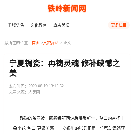
铁岭新闻网
千城头条
文化教育
热点舆情
更多栏目
您所在的位置：
首页
>
文旅驿站
> 正文
宁夏锔瓷：再铸灵魂 修补缺憾之
美
发布时间：2020-08-19 13:12:52
文章来源：人民网
残破的茶壶被一颗颗锔钉固定后焕发新生，豁口的茶杯上
一朵小花“包口”更添美感。宁夏银川的张兵正是一位帮助瓷器获