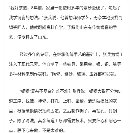
“我好茶道，8年前，家里一把使用多年的紫砂壶破了，勾起了
我学锔瓷的想法。”张兵说，他曾想拜师学艺，无奈本地没找到
锔瓷匠人，他就翻阅资料自学，了解到山东有传统锔瓷的手
艺，便专程去了山东。
经过多年的钻研，在继承传统手艺的基础上，张兵为锔工
注入了现代元素。他自制了一些钻具，采用金、银、铜、铁等
多种材料来制作锔钉。“陶瓷、紫砂、玻璃、玉器都可以锔。
“锔瓷”复杂不复杂？难不难？张兵说，锔瓷大致可分为5
道工序：找碴、捧瓷、打孔、上钉、密缝。清洗破损处的灰
尘，根据破损情况捆绳固定，之后制作锔子，再钻孔、打锔
子。除了清洗，其余每道工序都需要技术。只要细心和耐心一
点，静下心来做，不是太难的。