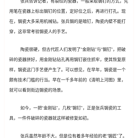
张兵告诉记者，有裂纹的瓷器，一般采取锔钉的方式，先
用笔在瓷器上标出锔钉的位置，定好位之后，再进行打孔。现
在，锔瓷大多采用机械钻。张兵锔的是暗钉，陶瓷内壁不能打
穿，这非常考验锔瓷人的手艺。
陶瓷很硬，但古代匠人们发明了“金刚钻”与“锔钉”，把破
碎的瓷器拼好，用金刚钻钻孔再用锔钉嵌住抓牢，使其恢复原
样，锔瓷这门手艺便产生了。可以想见，在早年，锔瓷是一个
颇有技术门槛的行当。早在一千多年前的《清明上河图》里，
就可以看到街边锔瓷的场景。
如今，一把“金刚钻”，几枚“锔钉”，正是张兵锔瓷的工
具，一件件破碎的瓷器就这样被修复如初。
张兵虽然年龄不大，但是位有着多年经验的老“锔匠”了。