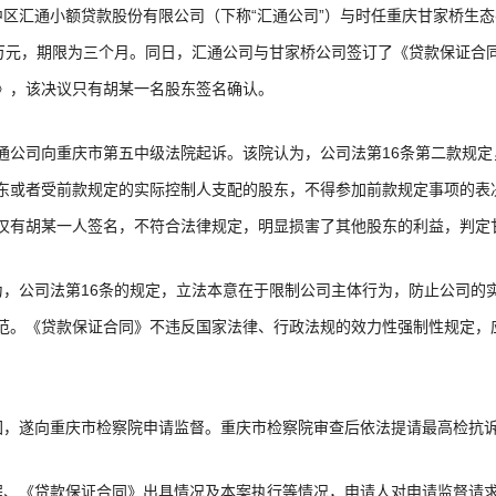
渝中区汇通小额贷款股份有限公司（下称“汇通公司”）与时任重庆甘家桥生
5万元，期限为三个月。同日，汇通公司与甘家桥公司签订了《贷款保证合
》，该决议只有胡某一名股东签名确认。
，汇通公司向重庆市第五中级法院起诉。该院认为，公司法第16条第二款规
东或者受前款规定的实际控制人支配的股东，不得参加前款规定事项的表
仅有胡某一人签名，不符合法律规定，明显损害了其他股东的利益，判定
，公司法第16条的规定，立法本意在于限制公司主体行为，防止公司的
范。《贷款保证合同》不违反国家法律、行政法规的效力性强制性规定，
回，遂向重庆市检察院申请监督。重庆市检察院审查后依法提请最高检抗
程、《贷款保证合同》出具情况及本案执行等情况，申请人对申请监督请