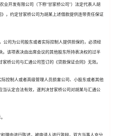
态农业开发有限公司（下称“甘家桥公司”）法定代表人胡
同》，约定甘家桥公司为胡某上述借款提供连带责任保证
定，公司为公司股东或者实际控制人提供担保的，必须经
决。该项表决由出席会议的其他股东所持表决权的过半
甘家桥公司与汇通公司签订的《贷款保证合同》无效。
实际控制人或者高级管理人员损害公司、小股东或者其他
应当认定合法有效，遂判决甘家桥公司对胡某与汇通公
诉。
求和理由进行陈述，被申请人进行答辩，双方当事人充分