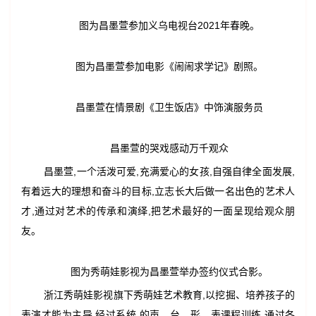
图为昌墨萱参加义乌电视台2021年春晚。
图为昌墨萱参加电影《闹闹求学记》剧照。
昌墨萱在情景剧《卫生饭店》中饰演服务员
昌墨萱的哭戏感动万千观众
昌墨萱,一个活泼可爱,充满爱心的女孩,自强自律全面发展,
有着远大的理想和奋斗的目标,立志长大后做一名出色的艺术人
才,通过对艺术的传承和演绎,把艺术最好的一面呈现给观众朋
友。
图为秀萌娃影视为昌墨萱举办签约仪式合影。
浙江秀萌娃影视旗下秀萌娃艺术教育,以挖掘、培养孩子的
表演才能为主导,经过系统 的声、台、形、表课程训练,通过各