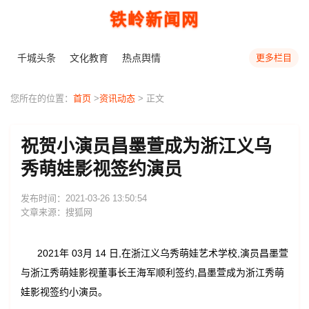
铁岭新闻网
千城头条
文化教育
热点舆情
更多栏目
您所在的位置：
首页
>
资讯动态
> 正文
祝贺小演员昌墨萱成为浙江义乌
秀萌娃影视签约演员
发布时间：2021-03-26 13:50:54
文章来源：搜狐网
2021年 03月 14 日,在浙江义乌秀萌娃艺术学校,演员昌墨萱
与浙江秀萌娃影视董事长王海军顺利签约,昌墨萱成为浙江秀萌
娃影视签约小演员。