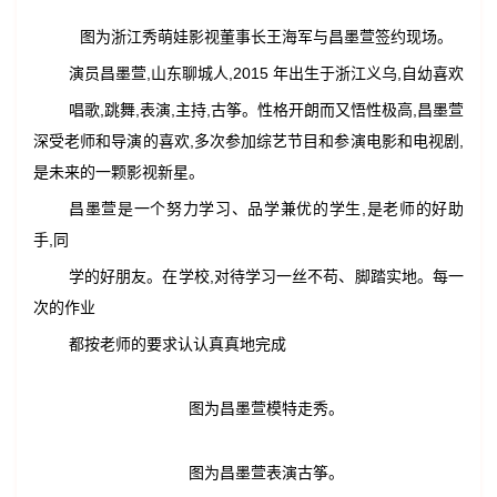
图为浙江秀萌娃影视董事长王海军与昌墨萱签约现场。
演员昌墨萱,山东聊城人,2015 年出生于浙江义乌,自幼喜欢
唱歌,跳舞,表演,主持,古筝。性格开朗而又悟性极高,昌墨萱
深受老师和导演的喜欢,多次参加综艺节目和参演电影和电视剧,
是未来的一颗影视新星。
昌墨萱是一个努力学习、品学兼优的学生,是老师的好助
手,同
学的好朋友。在学校,对待学习一丝不苟、脚踏实地。每一
次的作业
都按老师的要求认认真真地完成
图为昌墨萱模特走秀。
图为昌墨萱表演古筝。