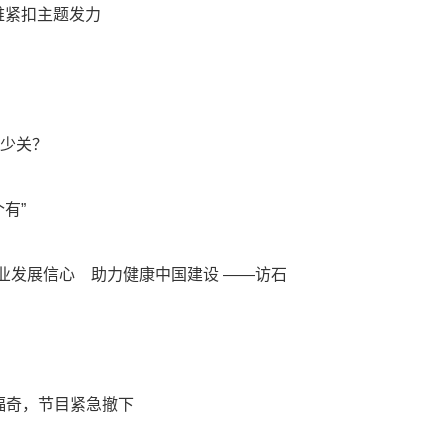
难紧扣主题发力
多少关？
有”
业发展信心 助力健康中国建设 ——访石
福奇，节目紧急撤下