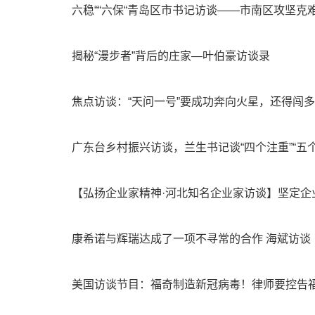
六稳““六保“青岛区市书记访谈——市南区攻坚克
揭秘“漫步者”背后的庄家—叶伯豪访谈录
焦点访谈：“天问一号”要成功奔向火星，还得闯
广东台乡村振兴访谈，兰生书记谈“四个注重”“五个
【弘扬企业家精神·河北知名企业家访谈】坚定企
康希诺与辉瑞达成了一项不寻常的合作 海斌访谈
美国访谈节目：福奇制造新冠病毒！律师要控告