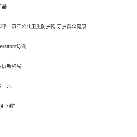
新基
平：筑牢公共卫生防护网 守护群众健康
rstrom访谈
发展新格局
董一凡
强心剂”