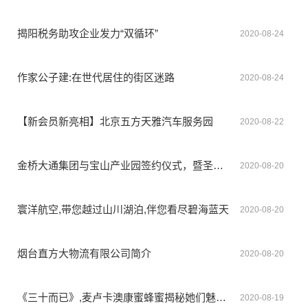
揭阳税务助攻企业发力“双循环”
2020-08-24
作家公子建:在世代居住的街区迷路
2020-08-24
【新会员新亮相】北京五方天雅汽车服务园
2020-08-22
金桥大通集团与宝山产业园签约仪式，暨圣王·萌拍融媒体直播基地开业典礼顺利举行
2020-08-20
寰洋航空,带您越过山川湖泊,伴您看尽碧海蓝天
2020-08-20
烟台直方大物流有限公司简介
2020-08-20
《三十而已》,麦卢卡澳康蜜蜂蜜揭秘她们魅力值UP背后的秘诀
2020-08-19