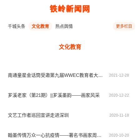
铁岭新闻网
千城头条
文化教育
热点舆情
更多栏目
文化教育
南通童星金话筒受邀第九届WWEC教育者大会,争做素质教育机构转型先锋
2021-12-28
芗溪老家（第21期）||芗溪墨韵——画家风采
2020-12-22
文艺工作者巡回宣讲走进深圳
2020-11-18
翰墨传情万众一心抗疫情——著名书画家周松文专题报道
2020-10-20